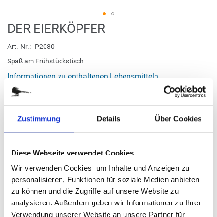
Zum
DER EIERKÖPFER
Anfang
der
Art.-Nr.
P2080
Bildergalerie
Spaß am Frühstückstisch
springen
Informationen zu enthaltenen Lebensmitteln
verfügbar
Zustimmung
Details
Über Cookies
Stück
Diese Webseite verwendet Cookies
10,75 €
Wir verwenden Cookies, um Inhalte und Anzeigen zu
personalisieren, Funktionen für soziale Medien anbieten
(179,17 € / kg)
zu können und die Zugriffe auf unsere Website zu
(
inkl. MwSt.
|
zzgl. MwSt.
)
analysieren. Außerdem geben wir Informationen zu Ihrer
zzgl. MwSt., zzgl.
Versandkosten
Verwendung unserer Website an unsere Partner für