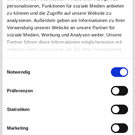
personalisieren, Funktionen für soziale Medien anbieten
FORMAT
21,0 x 29,7 cm hoch
zu können und die Zugriffe auf unsere Website zu
analysieren. Außerdem geben wir Informationen zu Ihrer
Menge eingeben
Verwendung unserer Website an unsere Partner für
soziale Medien, Werbung und Analysen weiter. Unsere
0,36 €
Partner führen diese Informationen möglicherweise mit
weiteren Daten zusammen, die Sie ihnen bereitgestellt
(
inkl. MwSt.
|
zzgl. MwSt.
)
haben oder die sie im Rahmen Ihrer Nutzung der Dienste
zzgl. MwSt., zzgl.
Versandkosten
gesammelt haben.
Einwilligungsauswahl
Notwendig
IN DEN WARENKORB
Präferenzen
DETAILS
Statistiken
Briefpapier mit Ihrem persönlichen Text
- handschriftlich
oder am Computer gestaltet - ein besonders
Marketing
kostengünstiger Gruß an Ihre Freunde und