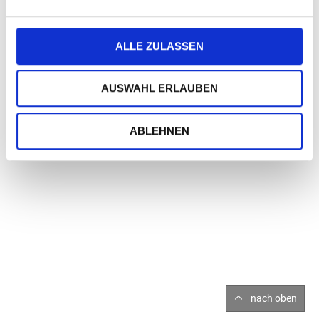
Geschäftspartner.
Die farbig bedruckten Briefbögen werden aus
hochwertigem, chlorfrei gebleichtem 120 g/qm-Papier
ALLE ZULASSEN
hergestellt und sind für jeden Druckertyp geeignet.
Tipp:
AUSWAHL ERLAUBEN
Passende Kuverts im DIN-lang-Format finden Sie in unserer
Rubrik "Briefpapier, Kuverts & mehr" (Kuverts - Weihnachten
für Briefpapier und DIN-lang-Karten).
ABLEHNEN
nach oben