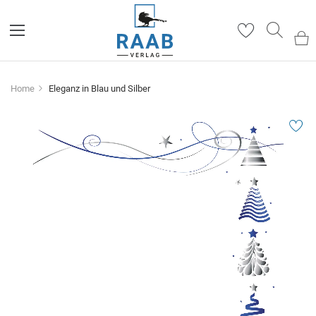
Such
Home
Eleganz in Blau und Silber
Zum
Ende
der
Bildergalerie
springen