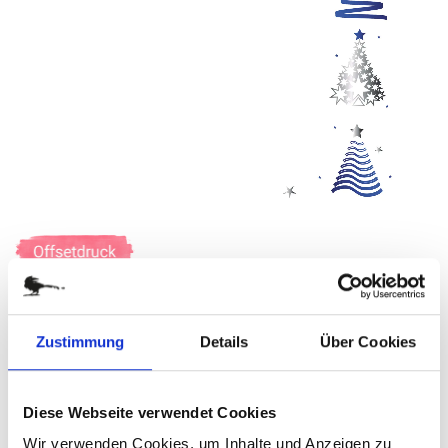
Zum
Anfang
der
ELEGANZ IN BLAU UND SILBER
Bildergalerie
springen
Zustimmung
Details
Über Cookies
Art.-Nr.
W39057
Weihnachtliches Briefpapier im A4-Format
Diese Webseite verwendet Cookies
Wir verwenden Cookies, um Inhalte und Anzeigen zu
verfügbar