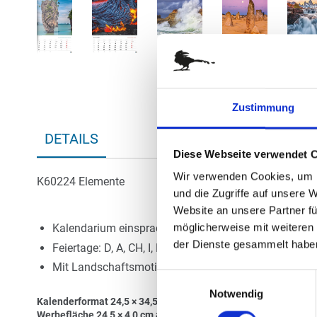
Zum
Anfang
der
Bildergalerie
Zustimmung
springen
DETAILS
Diese Webseite verwendet 
Wir verwenden Cookies, um I
K60224 Elemente
und die Zugriffe auf unsere 
Website an unsere Partner fü
möglicherweise mit weiteren
Kalendarium einsprachig: D
der Dienste gesammelt habe
Feiertage: D, A, CH, I, F, GB, E, NL
Mit Landschaftsmotiven aus aller Welt
Einwilligungsauswahl
Notwendig
Kalenderformat 24,5 × 34,5 cm
Werbefläche 24,5 × 4,0 cm auf der Kopfleiste