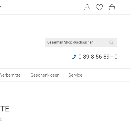
n
SUCHE
0 89 8 56 89 - 0
Werbemittel
Geschenkideen
Service
TE
4