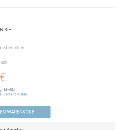
N SIE:
ge bestellen
tück
 €
gl. MwSt.
)
gl.
Versandkosten
DEN WARENKORB
ng / Angebot