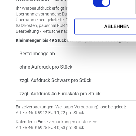
Ihr Werbeaufdruck erfolgt in Schwarz oder 4c-Euroskala.
Übernahme vorhandene Datei 1:1, pro Datei
EUR
19,90
Übernahme neu gelieferte, Datei 1:1, pro Datei
EUR
29,90
Satzkosten, pauschal
EUR
15,00
ABLEHNEN
Bearbeitung / Retusche nach Aufwand
Kleinmengen bis 49 Stück
EUR
5,21 (kein Aufdruck möglich)
Bestellmenge ab
ohne Aufdruck pro Stück
zzgl. Aufdruck Schwarz pro Stück
zzgl. Aufdruck 4c-Euroskala pro Stück
Einzelverpackungen (Wellpapp-Verpackung) lose beigelegt:
Artikel-Nr. K5912
EUR
1,22 pro Stück
Kalender in Einzelverpackungen einstecken:
Artikel-Nr. K5925
EUR
0,53 pro Stück