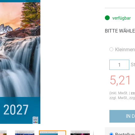
verfügbar
BITTE WÄHLE
Kleinmen
S
5,21
(
inkl. MwSt.
|
zz
zzgl. MwSt., zz
IN 
Bestellu