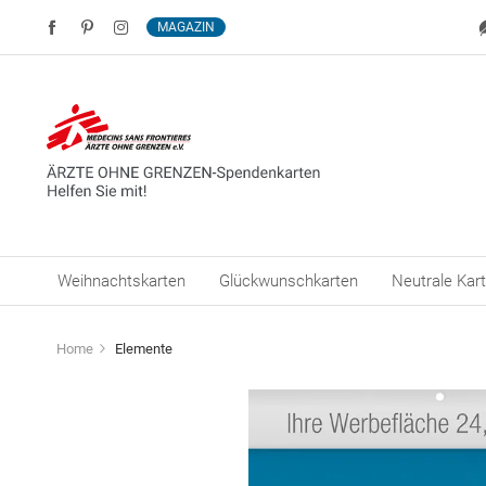
MAGAZIN
Weihnachtskarten
Glückwunschkarten
Neutrale Kar
Home
Elemente
Zum
Ende
der
Bildergalerie