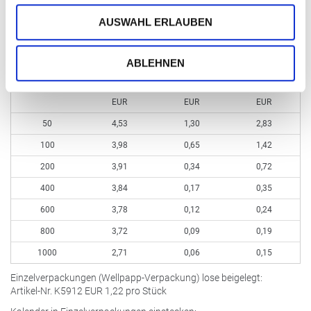
Bearbeitung / Retusche nach Aufwand
AUSWAHL ERLAUBEN
Kleinmengen bis 49 Stück
EUR
5,21 (kein Aufdruck möglich)
zzgl. Aufdruck
zzgl. Aufdruck
ABLEHNEN
ohne Aufdruck
Schwarz pro
4c-Euroskala pro
Bestellmenge ab
pro Stück
Stück
Stück
EUR
EUR
EUR
50
4,53
1,30
2,83
100
3,98
0,65
1,42
200
3,91
0,34
0,72
400
3,84
0,17
0,35
600
3,78
0,12
0,24
800
3,72
0,09
0,19
1000
2,71
0,06
0,15
Einzelverpackungen (Wellpapp-Verpackung) lose beigelegt:
Artikel-Nr. K5912
EUR
1,22 pro Stück