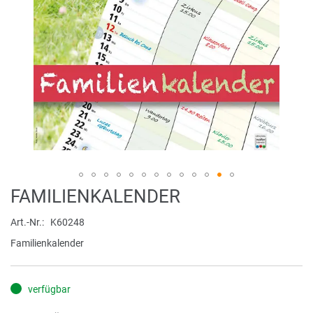
Zum
FAMILIENKALENDER
Anfang
der
Art.-Nr.
K60248
Bildergalerie
Familienkalender
springen
verfügbar