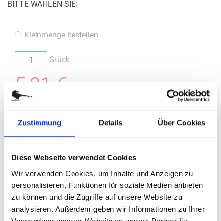
BITTE WÄHLEN SIE:
Kleinmenge bestellen
Stück
5,21 €
(
inkl. MwSt.
|
zzgl. MwSt.
)
zzgl. MwSt., zzgl.
Versandkosten
Zustimmung
Details
Über Cookies
IN DEN WARENKORB
Diese Webseite verwendet Cookies
Wir verwenden Cookies, um Inhalte und Anzeigen zu
Bestellung / Angebot
personalisieren, Funktionen für soziale Medien anbieten
Im nächsten Schritt haben Sie die Möglichkeit, eine Bestellung
zu können und die Zugriffe auf unsere Website zu
aufzugeben oder ein Angebot anzufragen.
analysieren. Außerdem geben wir Informationen zu Ihrer
Verwendung unserer Website an unsere Partner für