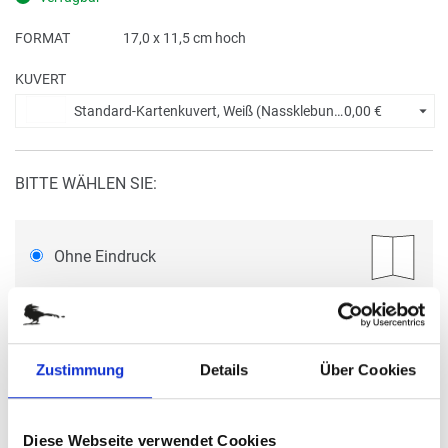
FORMAT
17,0 x 11,5 cm hoch
KUVERT
Standard-Kartenkuvert, Weiß (Nassklebung) +
0,00 €
BITTE WÄHLEN SIE:
Ohne Eindruck
Menge eingeben
Die Mindestbestellmenge dieses Artikels ist 5.
13,40 €
Zustimmung
Details
Über Cookies
(
inkl. MwSt.
|
zzgl. MwSt.
)
Staffelpreise ab
1,38 €
|
Diese Webseite verwendet Cookies