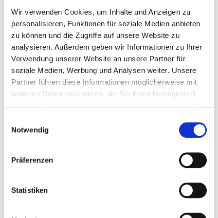
zzgl. MwSt., zzgl.
Versandkosten
Wir verwenden Cookies, um Inhalte und Anzeigen zu
personalisieren, Funktionen für soziale Medien anbieten
IN DEN WARENKORB
zu können und die Zugriffe auf unsere Website zu
analysieren. Außerdem geben wir Informationen zu Ihrer
Verwendung unserer Website an unsere Partner für
Mit Eindruck
soziale Medien, Werbung und Analysen weiter. Unsere
Partner führen diese Informationen möglicherweise mit
Menge eingeben
weiteren Daten zusammen, die Sie ihnen bereitgestellt
Die Mindestbestellmenge dieses Artikels ist 5.
haben oder die sie im Rahmen Ihrer Nutzung der Dienste
17,05 €
gesammelt haben.
Einwilligungsauswahl
Notwendig
(
inkl. MwSt.
|
zzgl. MwSt.
)
Staffelpreise ab
1,52 €
|
zzgl. MwSt., zzgl.
Versandkosten
Präferenzen
JETZT GESTALTEN
Statistiken
GESTALTUNG ÜBERNEHMEN