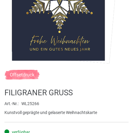
Zum
Anfang
der
FILIGRANER GRUSS
Bildergalerie
springen
Art.-Nr.
WL25266
Kunstvoll geprägte und gelaserte Weihnachtskarte
verfügbar