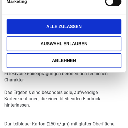
Marketing
DETAILS
ALLE ZULASSEN
Dekoratives Design für besondere Ansprüche:
AUSWAHL ERLAUBEN
Karten in filigraner Optik, die wie feinste Silhouetten oder
Spitzendekor aussehen - die Lasertechnik macht es
ABLEHNEN
möglich.
Effektvolle Folienprägungen betonen den festlichen
Charakter.
Das Ergebnis sind besonders edle, aufwendige
Kartenkreationen, die einen bleibenden Eindruck
hinterlassen.
Dunkelblauer Karton (250 g/qm) mit glatter Oberfläche.