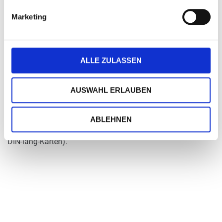
Druckertyp geeignet.
Marketing
Die Folienprägung lässt sich aus technischen Gründen hier
nur farblich darstellen. Wollen Sie dieses Motiv im Original
sehen? Fordern Sie einfach über unsere Service-Seite ein
ALLE ZULASSEN
kostenloses Muster an.
Tipp:
AUSWAHL ERLAUBEN
Passende Kuverts im DIN-lang-Format - auch mit Gold- oder
Silberaufdruck - finden Sie in unserer Rubrik "Briefpapier,
ABLEHNEN
Kuverts & mehr" (Kuverts - Weihnachten für Briefpapier und
DIN-lang-Karten).