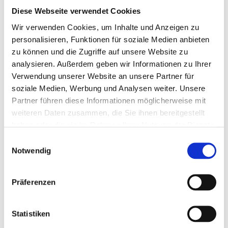
Diese Webseite verwendet Cookies
Menge eingeben
Wir verwenden Cookies, um Inhalte und Anzeigen zu
0,64 €
personalisieren, Funktionen für soziale Medien anbieten
zu können und die Zugriffe auf unsere Website zu
analysieren. Außerdem geben wir Informationen zu Ihrer
(
inkl. MwSt.
|
zzgl. MwSt.
)
zzgl. MwSt., zzgl.
Versandkosten
Verwendung unserer Website an unsere Partner für
soziale Medien, Werbung und Analysen weiter. Unsere
IN DEN WARENKORB
Partner führen diese Informationen möglicherweise mit
weiteren Daten zusammen, die Sie ihnen bereitgestellt
haben oder die sie im Rahmen Ihrer Nutzung der Dienste
gesammelt haben.
DETAILS
Einwilligungsauswahl
Notwendig
Edles Folien-Prägebriefpapier mit Ihrem persönlichen
Präferenzen
Text
- handschriftlich oder am Computer gestaltet - ein
festlicher Gruß an Ihre Freunde und Geschäftspartner.
Statistiken
Die Briefbögen werden aus hochwertigem, chlorfrei
gebleichtem 120 g/qm-Papier hergestellt und sind für jeden