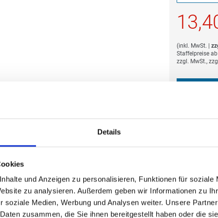
Die Mindestb
13,4
(
inkl. MwSt.
|
zz
Staffelpreise a
zzgl. MwSt., zz
Mit Eind
Details
Cookies
Die Mindestb
17,0
nhalte und Anzeigen zu personalisieren, Funktionen für soziale
Website zu analysieren. Außerdem geben wir Informationen zu I
(
inkl. MwSt.
|
zz
r soziale Medien, Werbung und Analysen weiter. Unsere Partner
Staffelpreise a
 Daten zusammen, die Sie ihnen bereitgestellt haben oder die s
zzgl. MwSt., zz