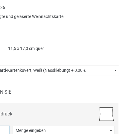
36
gte und gelaserte Weihnachtskarte
11,5 x 17,0 cm quer
ard-Kartenkuvert, Weiß (Nassklebung) +
0,00 €
N SIE:
ndruck
Menge eingeben