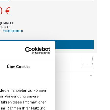
estellmenge dieses Artikels ist 5.
0 €
gl. MwSt.
)
b
1,38 €
|
gl.
Versandkosten
IN DEN WARENKORB
ruck
Über Cookies
Menge eingeben
estellmenge dieses Artikels ist 5.
5 €
 Medien anbieten zu können
hrer Verwendung unserer
gl. MwSt.
)
 führen diese Informationen
b
1,52 €
|
ie im Rahmen Ihrer Nutzung
gl.
Versandkosten