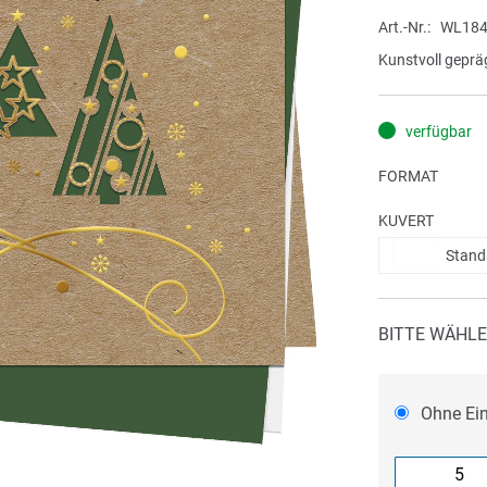
Art.-Nr.
WL184
Kunstvoll geprä
verfügbar
FORMAT
KUVERT
Stand
BITTE WÄHLE
Ohne Ei