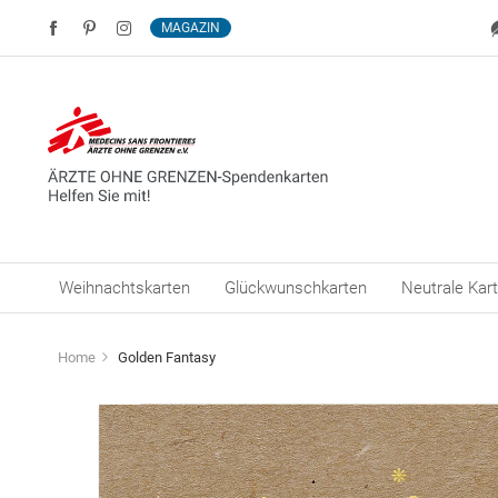
MAGAZIN
Weihnachtskarten
Glückwunschkarten
Neutrale Kar
Home
Golden Fantasy
Zum
Ende
der
Bildergalerie