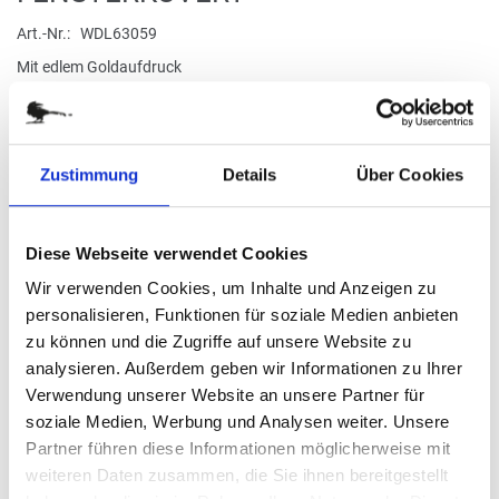
Bildergalerie
Art.-Nr.
WDL63059
springen
Mit edlem Goldaufdruck
verfügbar
Zustimmung
Details
Über Cookies
FORMAT
21,0 x 29,7 cm quer
Stück
Diese Webseite verwendet Cookies
Mindestbestellmenge 1 Stück pro Motiv
Wir verwenden Cookies, um Inhalte und Anzeigen zu
0,27 €
personalisieren, Funktionen für soziale Medien anbieten
zu können und die Zugriffe auf unsere Website zu
(
inkl. MwSt.
|
zzgl. MwSt.
)
analysieren. Außerdem geben wir Informationen zu Ihrer
zzgl. MwSt., zzgl.
Versandkosten
Verwendung unserer Website an unsere Partner für
soziale Medien, Werbung und Analysen weiter. Unsere
IN DEN WARENKORB
Partner führen diese Informationen möglicherweise mit
weiteren Daten zusammen, die Sie ihnen bereitgestellt