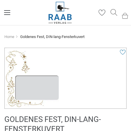
Such
Home
Goldenes Fest, DIN-lang-Fensterkuvert
Zum
Ende
der
Bildergalerie
springen
Zum
GOLDENES FEST, DIN-LANG-
Anfang
FENSTERKUVERT
der