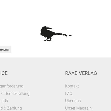
ICE
RAAB VERLAG
ganforderung
Kontakt
kartenbestellung
FAQ
oads
Über uns
nd & Zahlung
Unser Magazin