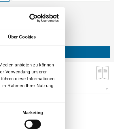
estellmenge dieses Artikels ist 5.
 €
gl. MwSt.
)
b
0,61 €
|
gl.
Versandkosten
Über Cookies
IN DEN WARENKORB
 Medien anbieten zu können
hrer Verwendung unserer
ruck
 führen diese Informationen
ie im Rahmen Ihrer Nutzung
Menge eingeben
estellmenge dieses Artikels ist 5.
5 €
Marketing
gl. MwSt.
)
b
0,75 €
|
gl.
Versandkosten