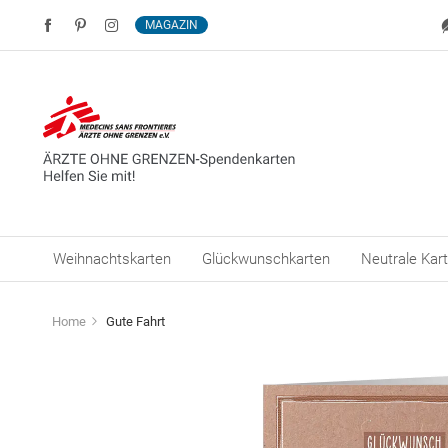
MAGAZIN
Weihnachtskarten
Glückwunschkarten
Neutrale Kar
Home
Gute Fahrt
Zum
Ende
der
Bildergalerie