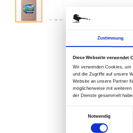
Zum
Anfang
Zustimmung
der
Bildergalerie
springen
Diese Webseite verwendet 
Wir verwenden Cookies, um I
und die Zugriffe auf unsere 
Website an unsere Partner fü
möglicherweise mit weiteren
der Dienste gesammelt habe
Einwilligungsauswahl
Notwendig