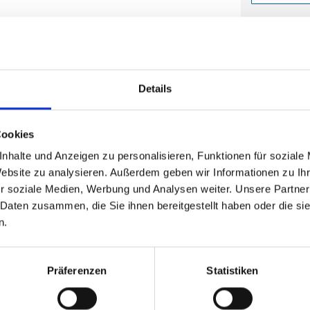
Die Mindestb
8,20
(
inkl. MwSt.
|
zz
Staffelpreise a
zzgl. MwSt., zz
Details
Cookies
nhalte und Anzeigen zu personalisieren, Funktionen für soziale
Website zu analysieren. Außerdem geben wir Informationen zu I
Mit Eind
r soziale Medien, Werbung und Analysen weiter. Unsere Partner
 Daten zusammen, die Sie ihnen bereitgestellt haben oder die s
n.
Die Mindestb
11,6
Präferenzen
Statistiken
(
inkl. MwSt.
|
zz
Staffelpreise a
zzgl. MwSt., zz