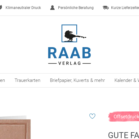
Klimaneutraler Druck
Persönliche Beratung
Kurze Lieferzeite
ten
Trauerkarten
Briefpapier, Kuverts & mehr
Kalender & 
GUTE F