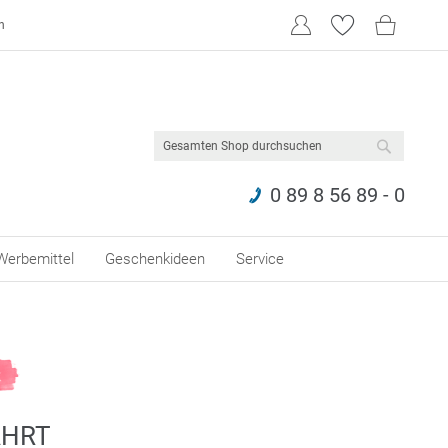
n
SUCHE
0 89 8 56 89 - 0
Werbemittel
Geschenkideen
Service
AHRT