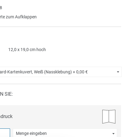
8
te zum Aufklappen
12,0 x 19,0 cm hoch
ard-Kartenkuvert, Weiß (Nassklebung) +
0,00 €
N SIE:
ndruck
Menge eingeben