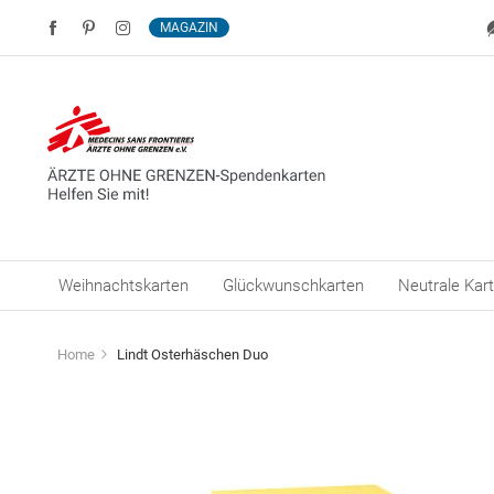
MAGAZIN
Weihnachtskarten
Glückwunschkarten
Neutrale Kar
Home
Lindt Osterhäschen Duo
Zum
Ende
der
Bildergalerie