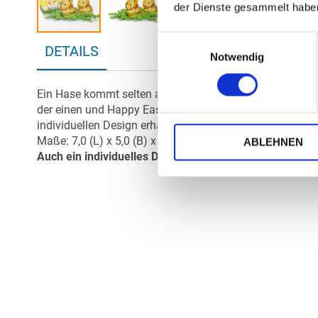
der Dienste gesammelt habe
Einwilligungsauswahl
Zum
DETAILS
Anfang
Notwendig
der
Bildergalerie
Ein Hase kommt selten allein. Also passen Sie auf, dass
springen
der einen und Happy Easter auf der anderen Seite und 
individuellen Design erhältlich.
Maße: 7,0 (L) x 5,0 (B) x 5,0 (H) cm . Gewicht ca. 100 g.
ABLEHNEN
Auch ein individuelles Design der Schachtel ist möglic