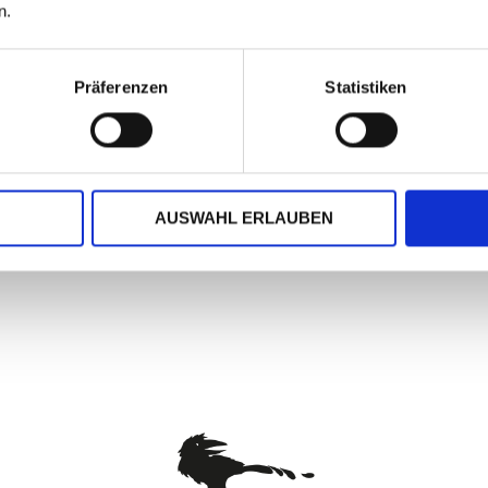
n.
Präferenzen
Statistiken
 Ihnen keiner der beiden Lindt Goldhasen (je 10 g) aus der Scha
beherbergt 1 Vollmilch Goldhasen und 1 weiße Schokolade Goldh
AUSWAHL ERLAUBEN
h (Mindestauflage 250 Stück)