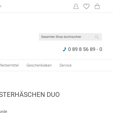
n
SUCHE
0 89 8 56 89 - 0
Werbemittel
Geschenkideen
Service
OSTERHÄSCHEN DUO
eunde