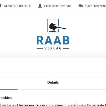
Klimaneutraler Druck
Persönliche Beratung
Kurze Lieferzeite
ten
Trauerkarten
Briefpapier, Kuverts & mehr
Kalender & 
Details
n
Cookies
nhalte und Anzeigen zu personalisieren, Funktionen für soziale