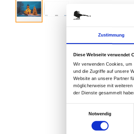
Zum
Anfang
Zustimmung
der
Bildergalerie
springen
Diese Webseite verwendet 
Wir verwenden Cookies, um I
und die Zugriffe auf unsere 
Website an unsere Partner fü
möglicherweise mit weiteren
der Dienste gesammelt habe
Einwilligungsauswahl
Notwendig