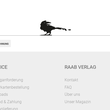
ICE
RAAB VERLAG
ganforderung
Kontakt
kartenbestellung
FAQ
oads
Über uns
nd & Zahlung
Unser Magazin
nlieferung