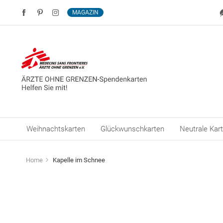
MAGAZIN
Weihnachtskarten
Glückwunschkarten
Neutrale Kar
Home
Kapelle im Schnee
Zum
Ende
der
Bildergalerie