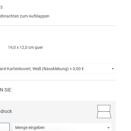
5
eihnachten zum Aufklappen
19,0 x 12,0 cm quer
ard-Kartenkuvert, Weiß (Nassklebung) +
0,00 €
N SIE:
ndruck
Menge eingeben