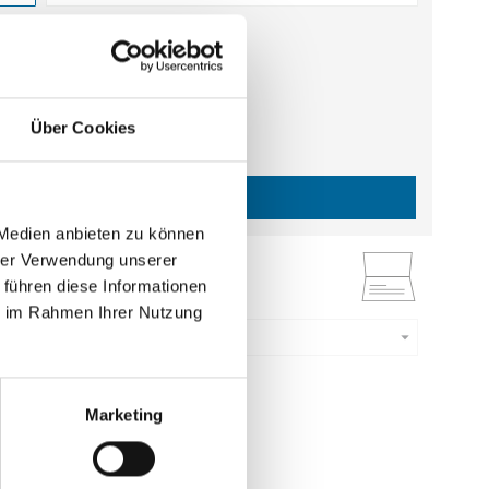
estellmenge dieses Artikels ist 5.
 €
gl. MwSt.
)
b
0,61 €
|
Über Cookies
gl.
Versandkosten
IN DEN WARENKORB
 Medien anbieten zu können
hrer Verwendung unserer
ruck
 führen diese Informationen
ie im Rahmen Ihrer Nutzung
Menge eingeben
estellmenge dieses Artikels ist 5.
5 €
Marketing
gl. MwSt.
)
b
0,75 €
|
gl.
Versandkosten