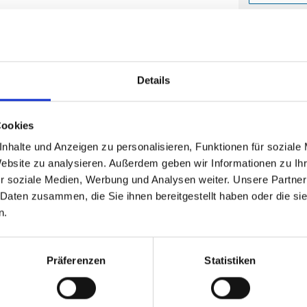
Die Mindestb
8,20
(
inkl. MwSt.
|
zz
Staffelpreise a
Details
zzgl. MwSt., zz
Cookies
nhalte und Anzeigen zu personalisieren, Funktionen für soziale
Website zu analysieren. Außerdem geben wir Informationen zu I
Mit Eind
r soziale Medien, Werbung und Analysen weiter. Unsere Partner
 Daten zusammen, die Sie ihnen bereitgestellt haben oder die s
n.
Die Mindestb
11,6
Präferenzen
Statistiken
(
inkl. MwSt.
|
zz
Staffelpreise a
zzgl. MwSt., zz