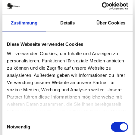
Zustimmung
Details
Über Cookies
Zum
KOPFNUSS
Anfang
der
Art.-Nr.
P0327
Diese Webseite verwendet Cookies
Bildergalerie
Originelles Präsent mit Unterhaltungswert
Wir verwenden Cookies, um Inhalte und Anzeigen zu
springen
personalisieren, Funktionen für soziale Medien anbieten
zu können und die Zugriffe auf unsere Website zu
zur Zeit nicht verfügbar
analysieren. Außerdem geben wir Informationen zu Ihrer
Verwendung unserer Website an unsere Partner für
DETAILS
soziale Medien, Werbung und Analysen weiter. Unsere
Partner führen diese Informationen möglicherweise mit
weiteren Daten zusammen, die Sie ihnen bereitgestellt
Ein Mini-Puzzle aus Holz versetzt alle Knobelfans in
haben oder die sie im Rahmen Ihrer Nutzung der Dienste
Spiellaune. Das Denkspiel (verschiedene Varianten, sortiert)
gesammelt haben.
steckt zusammen mit 2 Walnüssen in einer schwarzen,
Einwilligungsauswahl
etikettierten Geschenkhülse. Ein originelles Präsent mit
Notwendig
Unterhaltungswert (siehe auch P0234).Maße: Höhe ca. 12