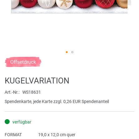
Zum
Anfang
der
KUGELVARIATION
Bildergalerie
springen
Art.-Nr.
WS18631
Spendenkarte, jede Karte zzgl. 0,26 EUR Spendenanteil
verfügbar
FORMAT
19,0 x 12,0 cm quer