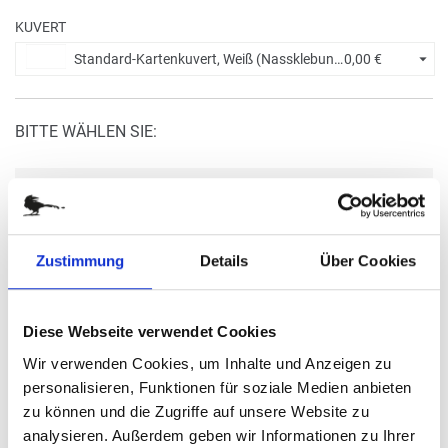
KUVERT
Standard-Kartenkuvert, Weiß (Nassklebung) +
0,00 €
BITTE WÄHLEN SIE:
Ohne Eindruck
Menge eingeben
Zustimmung
Details
Über Cookies
Die Mindestbestellmenge dieses Artikels ist 5.
9,50 €
Diese Webseite verwendet Cookies
Wir verwenden Cookies, um Inhalte und Anzeigen zu
(
inkl. MwSt.
|
zzgl. MwSt.
)
Staffelpreise ab
0,61 €
|
personalisieren, Funktionen für soziale Medien anbieten
zzgl. MwSt., zzgl.
Versandkosten
zu können und die Zugriffe auf unsere Website zu
zzgl. Spendenanteil in Höhe von
0,26 €
pro Karte
analysieren. Außerdem geben wir Informationen zu Ihrer