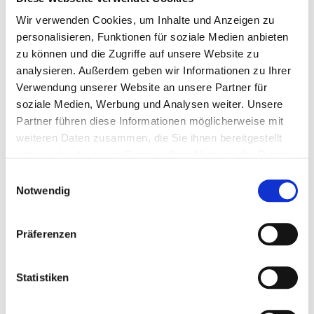
Wir verwenden Cookies, um Inhalte und Anzeigen zu
personalisieren, Funktionen für soziale Medien anbieten
verfügbar
zu können und die Zugriffe auf unsere Website zu
analysieren. Außerdem geben wir Informationen zu Ihrer
FORMAT
21,0 x 29,7 cm hoch
Verwendung unserer Website an unsere Partner für
soziale Medien, Werbung und Analysen weiter. Unsere
Stück à
0,36 €
Partner führen diese Informationen möglicherweise mit
0,36 €
weiteren Daten zusammen, die Sie ihnen bereitgestellt
haben oder die sie im Rahmen Ihrer Nutzung der Dienste
gesammelt haben.
Einwilligungsauswahl
(
inkl. MwSt.
|
zzgl. MwSt.
)
zzgl. MwSt., zzgl.
Versandkosten
Notwendig
IN DEN WARENKORB
Präferenzen
Statistiken
DETAILS