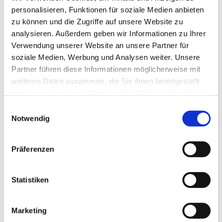
personalisieren, Funktionen für soziale Medien anbieten
FORMAT
21,0 x 29,7 cm hoch
zu können und die Zugriffe auf unsere Website zu
analysieren. Außerdem geben wir Informationen zu Ihrer
Menge eingeben
Verwendung unserer Website an unsere Partner für
soziale Medien, Werbung und Analysen weiter. Unsere
0,36 €
Partner führen diese Informationen möglicherweise mit
weiteren Daten zusammen, die Sie ihnen bereitgestellt
(
inkl. MwSt.
|
zzgl. MwSt.
)
haben oder die sie im Rahmen Ihrer Nutzung der Dienste
zzgl. MwSt., zzgl.
Versandkosten
gesammelt haben.
Einwilligungsauswahl
Notwendig
IN DEN WARENKORB
Präferenzen
DETAILS
Statistiken
Briefpapier mit Ihrem persönlichen Text
- handschriftlich
oder am Computer gestaltet - ein besonders
Marketing
kostengünstiger Gruß an Ihre Freunde und