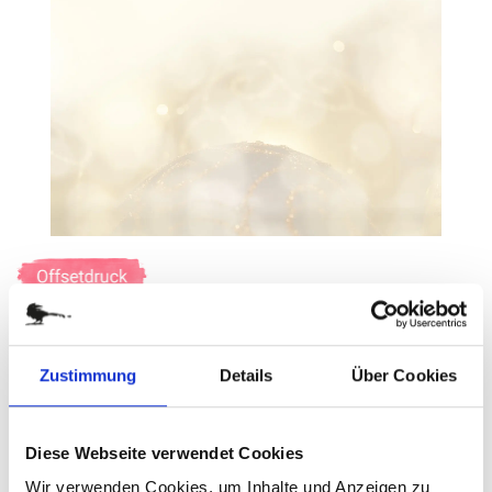
Zum
Anfang
der
LICHTERGLANZ
Bildergalerie
springen
Zustimmung
Details
Über Cookies
Art.-Nr.
W39038
Weihnachtliches Briefpapier im A4-Format
Diese Webseite verwendet Cookies
Wir verwenden Cookies, um Inhalte und Anzeigen zu
verfügbar