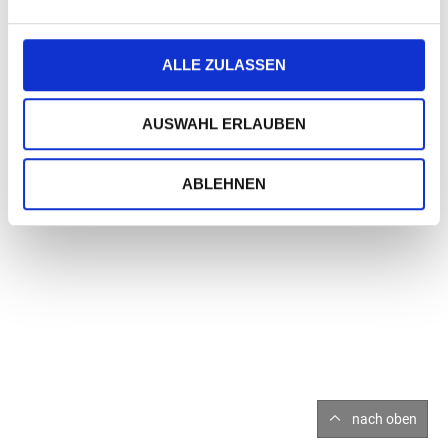
Geschäftspartner.
Die farbig bedruckten Briefbögen werden aus
hochwertigem, chlorfrei gebleichtem 120 g/qm-Papier
ALLE ZULASSEN
hergestellt und sind für jeden Druckertyp geeignet.
Tipp:
AUSWAHL ERLAUBEN
Passende Kuverts im DIN-lang-Format finden Sie in unserer
Rubrik "Briefpapier, Kuverts & mehr" (Kuverts - Weihnachten
für Briefpapier und DIN-lang-Karten).
ABLEHNEN
nach oben