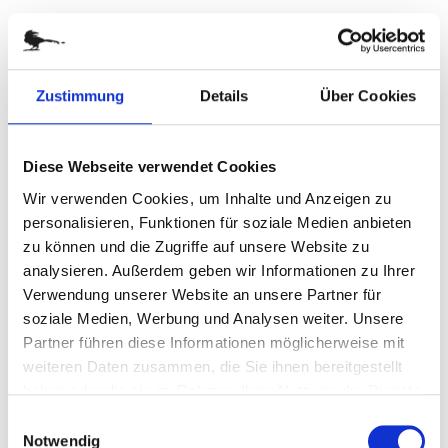
Zum
LINDT OSTERFREUDE
Anfang
der
Art.-Nr.
P0670
Bildergalerie
Zustimmung
Details
Über Cookies
Erfreut Herz und Gaumen
springen
Informationen zu enthaltenen Lebensmitteln
Diese Webseite verwendet Cookies
zur Zeit nicht verfügbar
Wir verwenden Cookies, um Inhalte und Anzeigen zu
personalisieren, Funktionen für soziale Medien anbieten
zu können und die Zugriffe auf unsere Website zu
DETAILS
analysieren. Außerdem geben wir Informationen zu Ihrer
Verwendung unserer Website an unsere Partner für
Überraschen Sie zum Osterfest mit dieser hübschen,
soziale Medien, Werbung und Analysen weiter. Unsere
kleinen Pralinenschachtel. Sie wünscht in der
Partner führen diese Informationen möglicherweise mit
Standardausführung auf der einen Seite Frohe Ostern und
weiteren Daten zusammen, die Sie ihnen bereitgestellt
auf der anderen Seite Happy Easter und enthält fünf
haben oder die sie im Rahmen Ihrer Nutzung der Dienste
verschiedene Lindt-Lindorkugeln (je 12,5 g) in den
gesammelt haben.
Geschmacksrichtungen Vollmilch, Weiße Schokolade,
Einwilligungsauswahl
Notwendig
Stracciatella, Zartbitter und Haselnuss. Die Pralinen sind in