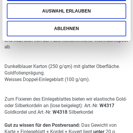
Schimmernde Glanzeffekte in Kombination mit
hochwertigen Papieren verleihen diesen Karten ein betont
AUSWAHL ERLAUBEN
festliches Erscheinungsbild.
Diese elegante Optik gibt Ihren Weihnachtsgrüssen die
ABLEHNEN
ganz besondere Note, bringt Wertschätzung zum Ausdruck
und hebt sich von der Fülle herkömmlicher Weihnachtspost
ab.
Dunkelblauer Karton (250 g/qm) mit glatter Oberfläche.
Goldfolienprägung.
Weisses Doppel-Einlegeblatt (100 g/qm).
Zum Fixieren des Einlegeblattes bieten wir elastische Gold-
oder Silberkordeln an (lose beigelegt): Art.-Nr.
W4317
Goldkordel und Art.-Nr.
W4318
Silberkordel
Gut zu wissen für den Postversand:
Das Gewicht von
Karte + Einlegeblatt + Kordel + Kuvert liegt
unter
20 g.