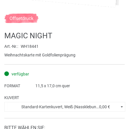
Zum
Anfang
der
MAGIC NIGHT
Bildergalerie
springen
Art.-Nr.
WH18441
Weihnachtskarte mit Goldfolienprägung
verfügbar
FORMAT
11,5 x 17,0 cm quer
KUVERT
Standard-Kartenkuvert, Weiß (Nassklebung) +
0,00 €
BITTE WÄHLEN SIE: