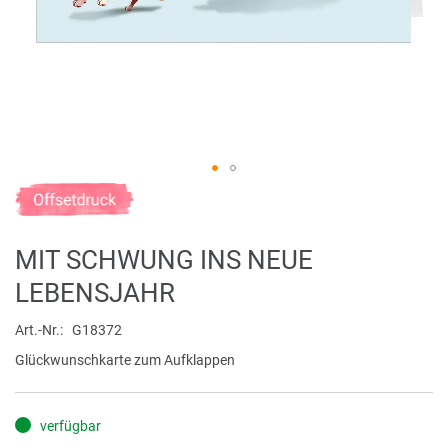
Zum
Anfang
der
MIT SCHWUNG INS NEUE
Bildergalerie
springen
LEBENSJAHR
Art.-Nr.
G18372
Glückwunschkarte zum Aufklappen
verfügbar