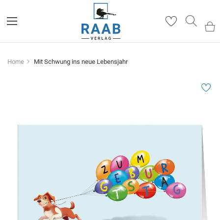
Such
Home
Mit Schwung ins neue Lebensjahr
Zum
Ende
der
Bildergalerie
springen