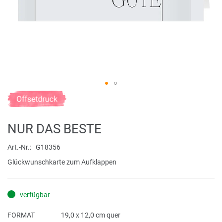
Zum
Anfang
der
NUR DAS BESTE
Bildergalerie
springen
Art.-Nr.
G18356
Glückwunschkarte zum Aufklappen
verfügbar
FORMAT
19,0 x 12,0 cm quer