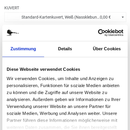
KUVERT
Standard-Kartenkuvert, Weiß (Nassklebung) +
0,00 €
BITTE WÄHLEN SIE:
Zustimmung
Details
Über Cookies
Ohne Eindruck
Diese Webseite verwendet Cookies
Menge eingeben
Wir verwenden Cookies, um Inhalte und Anzeigen zu
Die Mindestbestellmenge dieses Artikels ist 5.
personalisieren, Funktionen für soziale Medien anbieten
8,20 €
zu können und die Zugriffe auf unsere Website zu
analysieren. Außerdem geben wir Informationen zu Ihrer
Verwendung unserer Website an unsere Partner für
(
inkl. MwSt.
|
zzgl. MwSt.
)
Staffelpreise ab
0,61 €
|
soziale Medien, Werbung und Analysen weiter. Unsere
zzgl. MwSt., zzgl.
Versandkosten
Partner führen diese Informationen möglicherweise mit
weiteren Daten zusammen, die Sie ihnen bereitgestellt