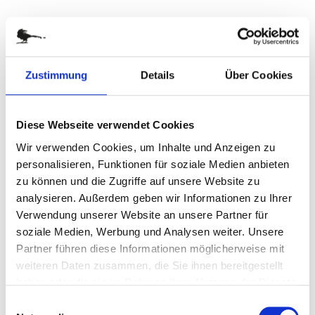
Zum
TASSENKUCHEN OSTERN
Zustimmung
Details
Über Cookies
Anfang
der
Art.-Nr.
P0666
Bildergalerie
Schokoladenkuchen versüßt den Tag
springen
Diese Webseite verwendet Cookies
Informationen zu enthaltenen Lebensmitteln
Wir verwenden Cookies, um Inhalte und Anzeigen zu
personalisieren, Funktionen für soziale Medien anbieten
zu können und die Zugriffe auf unsere Website zu
zur Zeit nicht verfügbar
analysieren. Außerdem geben wir Informationen zu Ihrer
Verwendung unserer Website an unsere Partner für
DETAILS
soziale Medien, Werbung und Analysen weiter. Unsere
Partner führen diese Informationen möglicherweise mit
Schokolade zu Ostern, aber keine klassischen Pralinen? Mit
weiteren Daten zusammen, die Sie ihnen bereitgestellt
dieser Schokoladen-Tassenkuchen Backmischung (70 g)
haben oder die sie im Rahmen Ihrer Nutzung der Dienste
für die Mikrowelle werben Sie garantiert originell und
gesammelt haben.
Einwilligungsauswahl
schmackhaft. Der Tassenkuchen kommt verpackt in einer