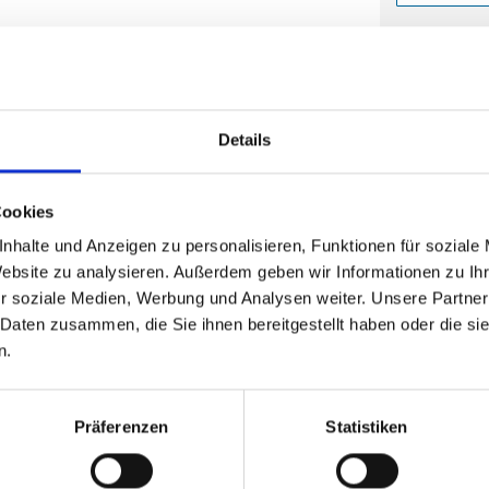
Die Mindestb
8,20
(
inkl. MwSt.
|
zz
Staffelpreise a
zzgl. MwSt., zz
Details
Cookies
nhalte und Anzeigen zu personalisieren, Funktionen für soziale
Website zu analysieren. Außerdem geben wir Informationen zu I
Mit Eind
r soziale Medien, Werbung und Analysen weiter. Unsere Partner
 Daten zusammen, die Sie ihnen bereitgestellt haben oder die s
n.
Die Mindestb
11,6
Präferenzen
Statistiken
(
inkl. MwSt.
|
zz
Staffelpreise a
zzgl. MwSt., zz