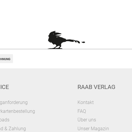
ICE
RAAB VERLAG
ganforderung
Kontakt
kartenbestellung
FAQ
oads
Über uns
nd & Zahlung
Unser Magazin