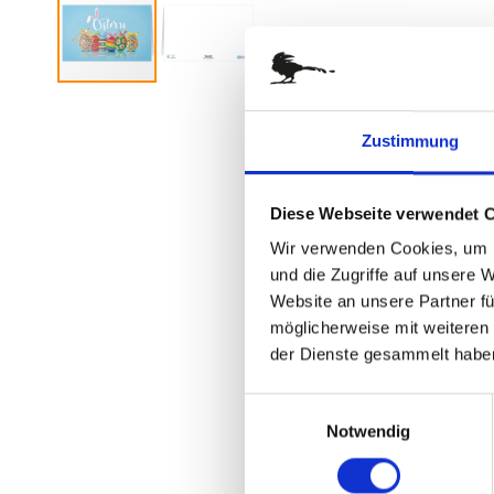
Zum
Anfang
Zustimmung
der
Bildergalerie
springen
Diese Webseite verwendet 
Wir verwenden Cookies, um I
und die Zugriffe auf unsere 
Website an unsere Partner fü
möglicherweise mit weiteren
der Dienste gesammelt habe
Einwilligungsauswahl
Notwendig