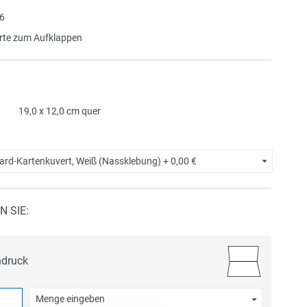
6
te zum Aufklappen
19,0 x 12,0 cm quer
ard-Kartenkuvert, Weiß (Nassklebung) +
0,00 €
N SIE:
ndruck
Menge eingeben