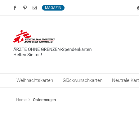
MAGAZIN
Weihnachtskarten
Glückwunschkarten
Neutrale Kar
Home
Ostermorgen
Zum
Ende
der
Bildergalerie