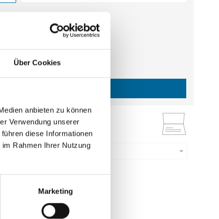
estellmenge dieses Artikels ist 5.
 €
gl. MwSt.
)
b
0,61 €
|
gl.
Versandkosten
Über Cookies
IN DEN WARENKORB
 Medien anbieten zu können
hrer Verwendung unserer
ruck
 führen diese Informationen
ie im Rahmen Ihrer Nutzung
Menge eingeben
estellmenge dieses Artikels ist 5.
5 €
Marketing
gl. MwSt.
)
b
0,75 €
|
gl.
Versandkosten