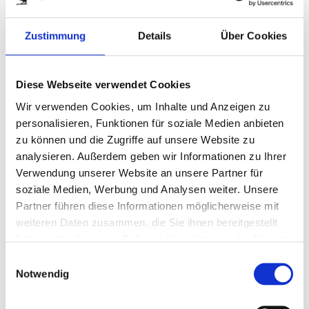
Zum
OSTERSCHATZ
Anfang
Zustimmung
Details
Über Cookies
der
Art.-Nr.
P0639
Bildergalerie
Ein Schatzkästchen voller Schokotaler
springen
Diese Webseite verwendet Cookies
Informationen zu enthaltenen Lebensmitteln
Wir verwenden Cookies, um Inhalte und Anzeigen zu
personalisieren, Funktionen für soziale Medien anbieten
zur Zeit nicht verfügbar
zu können und die Zugriffe auf unsere Website zu
analysieren. Außerdem geben wir Informationen zu Ihrer
DETAILS
Verwendung unserer Website an unsere Partner für
soziale Medien, Werbung und Analysen weiter. Unsere
Partner führen diese Informationen möglicherweise mit
Ein Osterschatz der besonderen Art - für kleine und große
weiteren Daten zusammen, die Sie ihnen bereitgestellt
(Schatz-)Sucher! Wenn die kleine Schatztruhe entdeckt
haben oder die sie im Rahmen Ihrer Nutzung der Dienste
wurde, lässt der Inhalt jedes Herz höher schlagen!
gesammelt haben.
Insgesamt 32 Vollmilch-Schokotaler in Silberfolie mit
Einwilligungsauswahl
Notwendig
einem nostalgischen Ostermotiv und ein fröhlicher
Ostergruß sind in der Truhe liebevoll verpackt. Den
Ostergruß können Sie auf der Rückseite noch persönlich