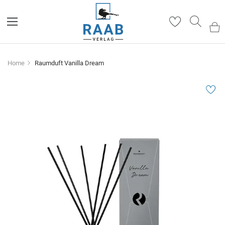
Such
Home
Raumduft Vanilla Dream
Zum
Ende
der
Bildergalerie
springen