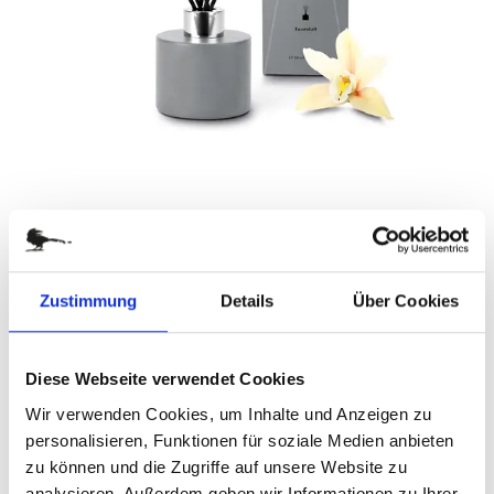
Zustimmung
Details
Über Cookies
Zum
RAUMDUFT VANILLA DREAM
Anfang
der
Art.-Nr.
ARS02-10
Bildergalerie
Diese Webseite verwendet Cookies
In stilvollem Beton-Optik Glas
springen
Wir verwenden Cookies, um Inhalte und Anzeigen zu
personalisieren, Funktionen für soziale Medien anbieten
verfügbar
zu können und die Zugriffe auf unsere Website zu
analysieren. Außerdem geben wir Informationen zu Ihrer