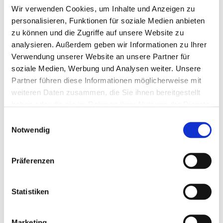
Wir verwenden Cookies, um Inhalte und Anzeigen zu
FORMAT
21,0 x 29,7 cm hoch
personalisieren, Funktionen für soziale Medien anbieten
zu können und die Zugriffe auf unsere Website zu
analysieren. Außerdem geben wir Informationen zu Ihrer
Stück à
0,36 €
Verwendung unserer Website an unsere Partner für
0,36 €
soziale Medien, Werbung und Analysen weiter. Unsere
Partner führen diese Informationen möglicherweise mit
weiteren Daten zusammen, die Sie ihnen bereitgestellt
(
inkl. MwSt.
|
zzgl. MwSt.
)
zzgl. MwSt., zzgl.
Versandkosten
haben oder die sie im Rahmen Ihrer Nutzung der Dienste
gesammelt haben.
Einwilligungsauswahl
IN DEN WARENKORB
Notwendig
Präferenzen
DETAILS
Statistiken
Österliches Briefpapier mit Ihrem persönlichen Text
-
handschriftlich oder am Computer gestaltet - ein besonders
kostengünstiger Gruß an Ihre Freunde und
Marketing