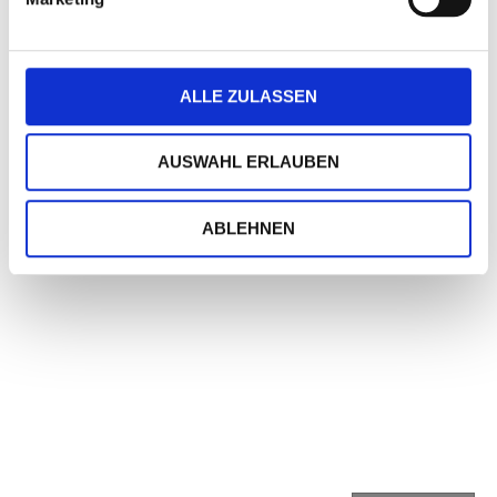
Geschäftspartner.
Die farbig bedruckten Briefbögen werden aus
ALLE ZULASSEN
hochwertigem, chlorfrei gebleichtem 120 g/qm-Papier
hergestellt und sind für jeden Druckertyp geeignet.
AUSWAHL ERLAUBEN
Tipp:
Paßende Kuverts im DIN-lang-Format finden Sie in unserer
Rubrik "Briefpapier, Kuverts & mehr" (Kuverts - Glückwunsch
ABLEHNEN
für Briefpapier).