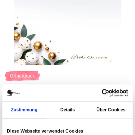
Zum
Anfang
der
SCHÖNE FEIERTAGE
Bildergalerie
springen
Art.-Nr.
G39029
Zustimmung
Details
Über Cookies
Format DIN A4
Diese Webseite verwendet Cookies
verfügbar