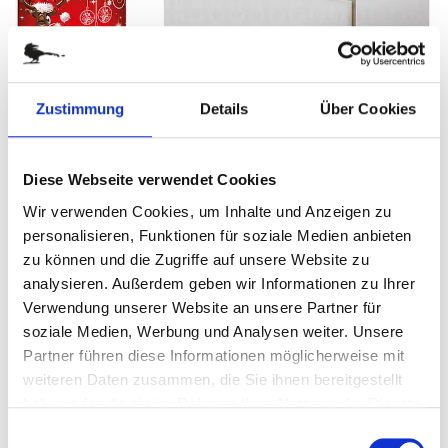
Zustimmung
Details
Über Cookies
Zum
SECCO FROHES FEST
Anfang
Diese Webseite verwendet Cookies
der
Art.-Nr.
P0682
Wir verwenden Cookies, um Inhalte und Anzeigen zu
Bildergalerie
Ideal zum Verteilen
personalisieren, Funktionen für soziale Medien anbieten
springen
zu können und die Zugriffe auf unsere Website zu
Informationen zu enthaltenen Lebensmitteln
analysieren. Außerdem geben wir Informationen zu Ihrer
Verwendung unserer Website an unsere Partner für
soziale Medien, Werbung und Analysen weiter. Unsere
zur Zeit nicht verfügbar
Partner führen diese Informationen möglicherweise mit
weiteren Daten zusammen, die Sie ihnen bereitgestellt
DETAILS
haben oder die sie im Rahmen Ihrer Nutzung der Dienste
gesammelt haben.
Einwilligungsauswahl
Machen Sie spritzigen Secco zum Überbringer Ihrer