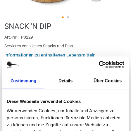
Zum
SNACK 'N DIP
Anfang
der
Art.-Nr.
P0229
Bildergalerie
Servieren von kleinen Snacks und Dips
springen
Informationen zu enthaltenen Lebensmitteln
verfügbar
Zustimmung
Details
Über Cookies
Stück
Diese Webseite verwendet Cookies
20,50 €
Wir verwenden Cookies, um Inhalte und Anzeigen zu
personalisieren, Funktionen für soziale Medien anbieten
(
inkl. MwSt.
|
zzgl. MwSt.
)
zu können und die Zugriffe auf unsere Website zu
zzgl. MwSt., zzgl.
Versandkosten