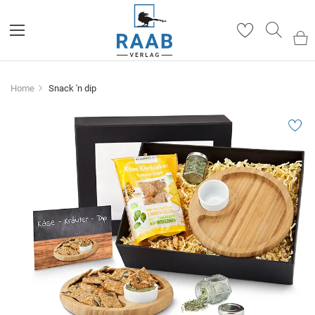
Such
Home
Snack 'n dip
Zum
Ende
der
Bildergalerie
springen