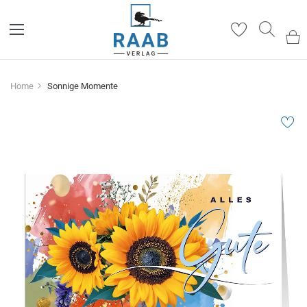
Such
Home
Sonnige Momente
Zum
Ende
der
Bildergalerie
springen