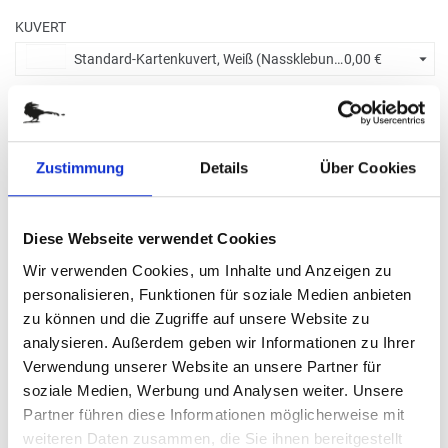
KUVERT
Standard-Kartenkuvert, Weiß (Nassklebung) +
0,00 €
BITTE WÄHLEN SIE:
Zustimmung
Details
Über Cookies
Ohne Eindruck
Diese Webseite verwendet Cookies
Menge eingeben
Wir verwenden Cookies, um Inhalte und Anzeigen zu
Die Mindestbestellmenge dieses Artikels ist 5.
personalisieren, Funktionen für soziale Medien anbieten
8,20 €
zu können und die Zugriffe auf unsere Website zu
analysieren. Außerdem geben wir Informationen zu Ihrer
Verwendung unserer Website an unsere Partner für
(
inkl. MwSt.
|
zzgl. MwSt.
)
Staffelpreise ab
0,61 €
|
soziale Medien, Werbung und Analysen weiter. Unsere
zzgl. MwSt., zzgl.
Versandkosten
Partner führen diese Informationen möglicherweise mit
weiteren Daten zusammen, die Sie ihnen bereitgestellt