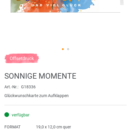
Zum
Anfang
der
SONNIGE MOMENTE
Bildergalerie
springen
Art.-Nr.
G18336
Glückwunschkarte zum Aufklappen
verfügbar
FORMAT
19,0 x 12,0 cm quer