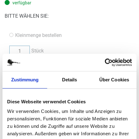
verfügbar
BITTE WÄHLEN SIE:
Kleinmenge bestellen
Stück
5,21 €
Zustimmung
Details
Über Cookies
(
inkl. MwSt.
|
zzgl. MwSt.
)
zzgl. MwSt., zzgl.
Versandkosten
Diese Webseite verwendet Cookies
IN DEN WARENKORB
Wir verwenden Cookies, um Inhalte und Anzeigen zu
personalisieren, Funktionen für soziale Medien anbieten
Bestellung / Angebot
zu können und die Zugriffe auf unsere Website zu
analysieren. Außerdem geben wir Informationen zu Ihrer
Im nächsten Schritt haben Sie die Möglichkeit, eine Bestellung