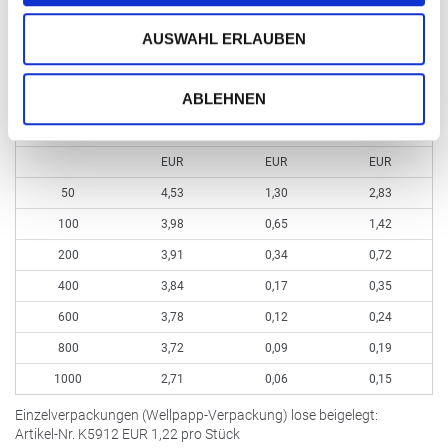
Satzkosten, pauschal
EUR
15,00
Bearbeitung / Retusche nach Aufwand
AUSWAHL ERLAUBEN
Kleinmengen bis 49 Stück
EUR
5,21 (kein Aufdruck möglich)
zzgl. Aufdruck
zzgl. Aufdruck
ABLEHNEN
ohne Aufdruck
Schwarz pro
4c-Euroskala pro
Bestellmenge ab
pro Stück
Stück
Stück
EUR
EUR
EUR
50
4,53
1,30
2,83
100
3,98
0,65
1,42
200
3,91
0,34
0,72
400
3,84
0,17
0,35
600
3,78
0,12
0,24
800
3,72
0,09
0,19
1000
2,71
0,06
0,15
Einzelverpackungen (Wellpapp-Verpackung) lose beigelegt:
Artikel-Nr. K5912
EUR
1,22 pro Stück