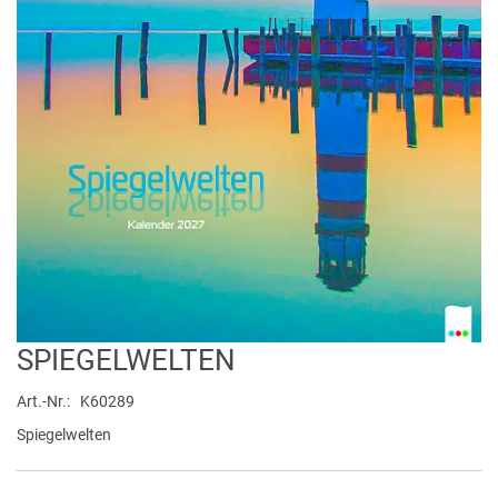
Zum
SPIEGELWELTEN
Anfang
der
Art.-Nr.
K60289
Bildergalerie
Spiegelwelten
springen