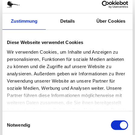
Zum
SPRUCH "CHRYSLER"
Zustimmung
Details
Über Cookies
Anfang
der
Art.-Nr.
W8218
Bildergalerie
Spruch "Chrysler"
Diese Webseite verwendet Cookies
springen
Wir verwenden Cookies, um Inhalte und Anzeigen zu
personalisieren, Funktionen für soziale Medien anbieten
verfügbar
zu können und die Zugriffe auf unsere Website zu
analysieren. Außerdem geben wir Informationen zu Ihrer
Stück
Verwendung unserer Website an unsere Partner für
soziale Medien, Werbung und Analysen weiter. Unsere
0,00 €
Partner führen diese Informationen möglicherweise mit
weiteren Daten zusammen, die Sie ihnen bereitgestellt
(
inkl. MwSt.
|
zzgl. MwSt.
)
haben oder die sie im Rahmen Ihrer Nutzung der Dienste
zzgl. MwSt., zzgl.
Versandkosten
gesammelt haben.
Einwilligungsauswahl
Notwendig
IN DEN WARENKORB