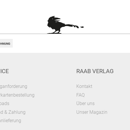
ICE
RAAB VERLAG
ganforderung
Kontakt
kartenbestellung
FAQ
oads
Über uns
nd & Zahlung
Unser Magazin
nlieferung