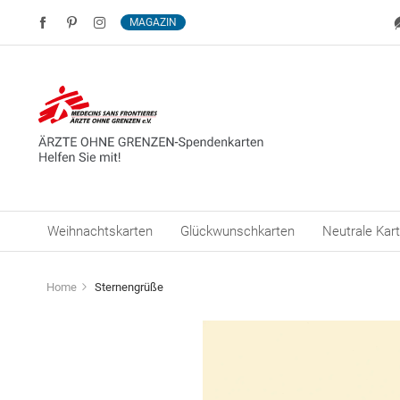
MAGAZIN
Weihnachtskarten
Glückwunschkarten
Neutrale Kar
Home
Sternengrüße
Zum
Ende
der
Bildergalerie