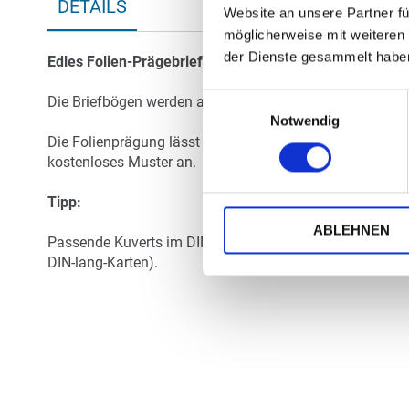
DETAILS
Anfang
Website an unsere Partner fü
der
möglicherweise mit weiteren
Bildergalerie
der Dienste gesammelt habe
Edles Folien-Prägebriefpapier mit Ihrem persönlichen 
springen
Einwilligungsauswahl
Die Briefbögen werden aus hochwertigem, chlorfrei geble
Notwendig
Die Folienprägung lässt sich aus technischen Gründen hie
kostenloses Muster an.
Tipp:
ABLEHNEN
Passende Kuverts im DIN-lang-Format - auch mit Gold- ode
DIN-lang-Karten).