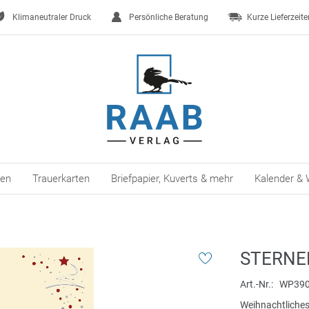
Klimaneutraler Druck
Persönliche Beratung
Kurze Lieferzeite
ten
Trauerkarten
Briefpapier, Kuverts & mehr
Kalender & 
STERNE
Art.-Nr.
WP39
Weihnachtliches