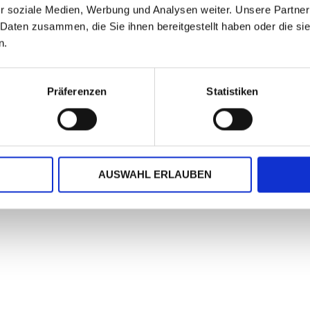
r soziale Medien, Werbung und Analysen weiter. Unsere Partner
 Daten zusammen, die Sie ihnen bereitgestellt haben oder die s
n.
Text
- handschriftlich oder am Computer gestaltet - ein festlich
ichtem 120 g/qm-Papier hergestellt und sind für jeden Druckert
Präferenzen
Statistiken
r nur farblich darstellen. Wollen Sie dieses Motiv im Original s
AUSWAHL ERLAUBEN
r Silberaufdruck - finden Sie in unserer Rubrik "Briefpapier, Ku