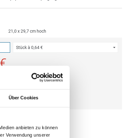
21,0 x 29,7 cm hoch
Stück à
0,64 €
 €
gl. MwSt.
)
gl.
Versandkosten
Über Cookies
N WARENKORB
 Medien anbieten zu können
hrer Verwendung unserer