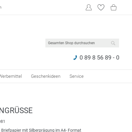
n
SUCHE
0 89 8 56 89 - 0
Werbemittel
Geschenkideen
Service
NGRÜSSE
081
 Briefpapier mit Silberprägung im A4- Format