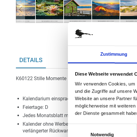
Zum
Anfang
der
Bildergalerie
springen
Zustimmung
DETAILS
Diese Webseite verwendet 
K60122 Stille Momente
Wir verwenden Cookies, um I
und die Zugriffe auf unsere 
Kalendarium einsprachig: D
Website an unsere Partner fü
möglicherweise mit weiteren
Feiertage: D
der Dienste gesammelt habe
Jedes Monatsblatt mit inspirierendem Sinnspruch
Kalender ohne Werbeaufdruck werden mit neutraler
Einwilligungsauswahl
verlängerter Rückwand geliefert
Notwendig