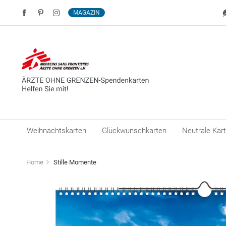
MAGAZIN
Weihnachtskarten
Glückwunschkarten
Neutrale Kar
Home
Stille Momente
Zum
Ende
der
Bildergalerie