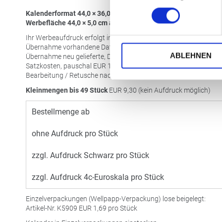
Kalenderformat 44,0 × 36,0 cm
Werbefläche 44,0 × 5,0 cm auf der verlängerten Rückwand
Ihr Werbeaufdruck erfolgt in Schwarz oder 4c-Euroskala.
Übernahme vorhandene Datei 1:1, pro Datei
EUR
19,90
ABLEHNEN
Übernahme neu gelieferte, Datei 1:1, pro Datei
EUR
29,90
Satzkosten, pauschal
EUR
15,00
Bearbeitung / Retusche nach Aufwand
Kleinmengen bis 49 Stück
EUR
9,30 (kein Aufdruck möglich)
Bestellmenge ab
ohne Aufdruck pro Stück
zzgl. Aufdruck Schwarz pro Stück
zzgl. Aufdruck 4c-Euroskala pro Stück
Einzelverpackungen (Wellpapp-Verpackung) lose beigelegt:
Artikel-Nr. K5909
EUR
1,69 pro Stück