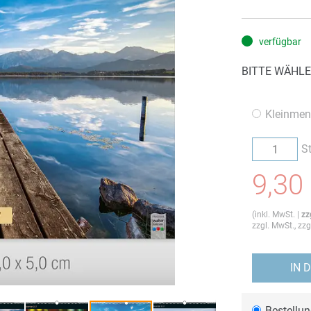
verfügbar
BITTE WÄHLE
Kleinmen
S
9,30
(
inkl. MwSt.
|
zz
zzgl. MwSt., zz
IN 
Bestellu