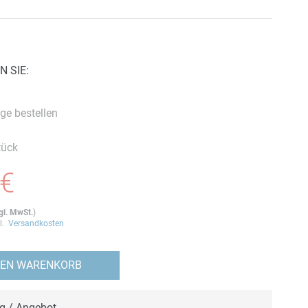
N SIE:
ge bestellen
tück
 €
gl. MwSt.
)
gl.
Versandkosten
DEN WARENKORB
ng / Angebot