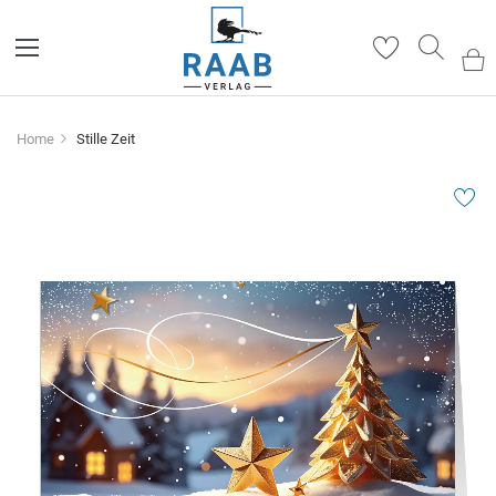
Such
Home
Stille Zeit
Zum
Ende
der
Bildergalerie
springen