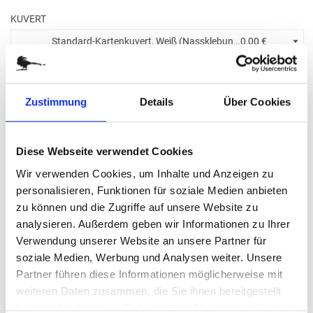
KUVERT
Standard-Kartenkuvert, Weiß (Nassklebung) +
0,00 €
BITTE WÄHLEN SIE:
Zustimmung
Details
Über Cookies
Ohne Eindruck
Diese Webseite verwendet Cookies
Wir verwenden Cookies, um Inhalte und Anzeigen zu
Menge eingeben
personalisieren, Funktionen für soziale Medien anbieten
Die Mindestbestellmenge dieses Artikels ist 5.
zu können und die Zugriffe auf unsere Website zu
8,20 €
analysieren. Außerdem geben wir Informationen zu Ihrer
Verwendung unserer Website an unsere Partner für
(
inkl. MwSt.
|
zzgl. MwSt.
)
soziale Medien, Werbung und Analysen weiter. Unsere
Staffelpreise ab
0,61 €
|
Partner führen diese Informationen möglicherweise mit
zzgl. MwSt., zzgl.
Versandkosten
weiteren Daten zusammen, die Sie ihnen bereitgestellt
haben oder die sie im Rahmen Ihrer Nutzung der Dienste