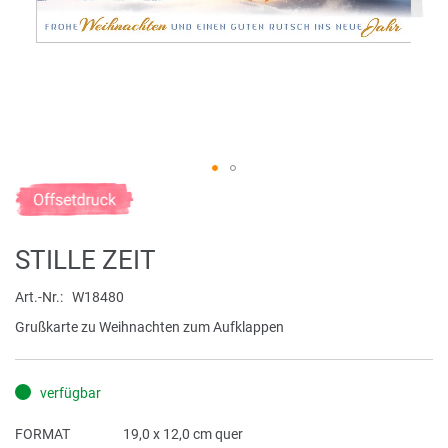
Zum
Anfang
der
STILLE ZEIT
Bildergalerie
springen
Art.-Nr.
W18480
Grußkarte zu Weihnachten zum Aufklappen
verfügbar
FORMAT
19,0 x 12,0 cm quer