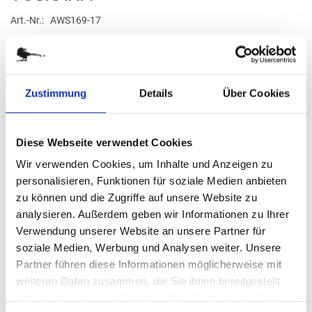
Anfang
der
Art.-Nr.
AWS169-17
Bildergalerie
Duft Olive
springen
verfügbar
Zustimmung
Details
Über Cookies
Stück
Diese Webseite verwendet Cookies
18,95 €
Wir verwenden Cookies, um Inhalte und Anzeigen zu
personalisieren, Funktionen für soziale Medien anbieten
zu können und die Zugriffe auf unsere Website zu
(
inkl. MwSt.
|
zzgl. MwSt.
)
zzgl. MwSt., zzgl.
Versandkosten
analysieren. Außerdem geben wir Informationen zu Ihrer
Verwendung unserer Website an unsere Partner für
IN DEN WARENKORB
soziale Medien, Werbung und Analysen weiter. Unsere
Partner führen diese Informationen möglicherweise mit
weiteren Daten zusammen, die Sie ihnen bereitgestellt
haben oder die sie im Rahmen Ihrer Nutzung der Dienste
DETAILS