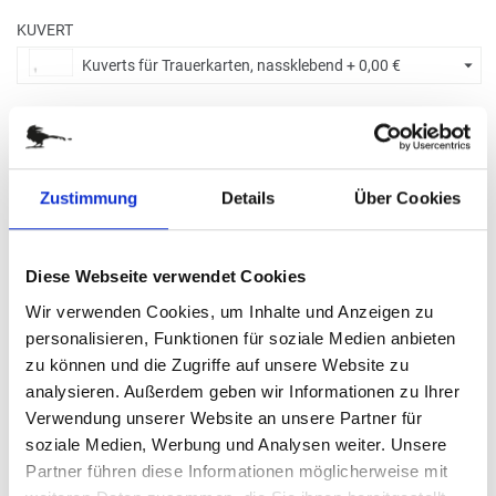
KUVERT
Kuverts für Trauerkarten, nassklebend +
0,00 €
BITTE WÄHLEN SIE:
Zustimmung
Details
Über Cookies
Ohne Eindruck
Diese Webseite verwendet Cookies
Menge eingeben
Wir verwenden Cookies, um Inhalte und Anzeigen zu
Die Mindestbestellmenge dieses Artikels ist 5.
8,20 €
personalisieren, Funktionen für soziale Medien anbieten
zu können und die Zugriffe auf unsere Website zu
analysieren. Außerdem geben wir Informationen zu Ihrer
(
inkl. MwSt.
|
zzgl. MwSt.
)
Verwendung unserer Website an unsere Partner für
Staffelpreise ab
0,61 €
|
zzgl. MwSt., zzgl.
Versandkosten
soziale Medien, Werbung und Analysen weiter. Unsere
Partner führen diese Informationen möglicherweise mit