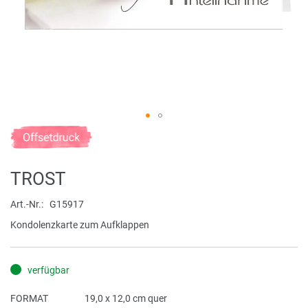
Zum
Anfang
der
TROST
Bildergalerie
springen
Art.-Nr.
G15917
Kondolenzkarte zum Aufklappen
verfügbar
FORMAT
19,0 x 12,0 cm quer