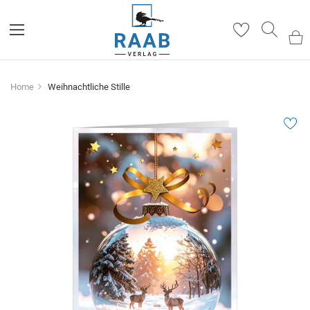
Such
Home
Weihnachtliche Stille
Zum
Ende
der
Bildergalerie
springen