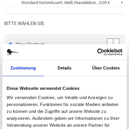
Standard-Kartenkuvert, Weiß (Nassklebung) +
0,00 €
BITTE WÄHLEN SIE:
Ohne Eindruck
Menge eingeben
Zustimmung
Details
Über Cookies
Die Mindestbestellmenge dieses Artikels ist 5.
9,50 €
Diese Webseite verwendet Cookies
(
inkl. MwSt.
|
zzgl. MwSt.
)
Staffelpreise ab
0,61 €
|
Wir verwenden Cookies, um Inhalte und Anzeigen zu
zzgl. MwSt., zzgl.
Versandkosten
personalisieren, Funktionen für soziale Medien anbieten
zzgl. Spendenanteil in Höhe von
0,26 €
pro Karte
zu können und die Zugriffe auf unsere Website zu
analysieren. Außerdem geben wir Informationen zu Ihrer
IN DEN WARENKORB
Verwendung unserer Website an unsere Partner für