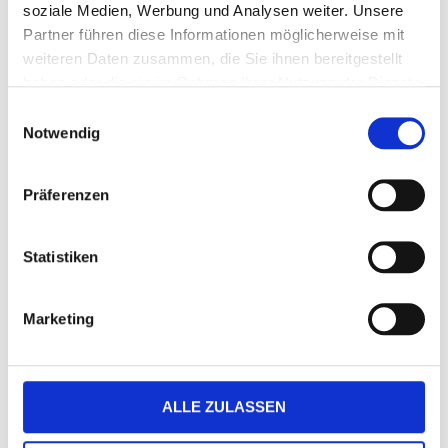
soziale Medien, Werbung und Analysen weiter. Unsere
Partner führen diese Informationen möglicherweise mit
Mit Eindruck
weiteren Daten zusammen, die Sie ihnen bereitgestellt
haben oder die sie im Rahmen Ihrer Nutzung der Dienste
Menge eingeben
gesammelt haben.
Einwilligungsauswahl
Die Mindestbestellmenge dieses Artikels ist 5.
Notwendig
12,95 €
Präferenzen
(
inkl. MwSt.
|
zzgl. MwSt.
)
Staffelpreise ab
0,75 €
|
zzgl. MwSt., zzgl.
Versandkosten
zzgl. Spendenanteil in Höhe von
0,26 €
pro Karte
Statistiken
JETZT GESTALTEN
Marketing
GESTALTUNG ÜBERNEHMEN
ALLE ZULASSEN
DETAILS