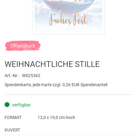
Zum
Anfang
der
WEIHNACHTLICHE STILLE
Bildergalerie
springen
Art.-Nr.
WS25362
Spendenkarte, jede Karte zzgl. 0,26 EUR Spendenanteil
verfügbar
FORMAT
12,0 x 19,0 cm hoch
KUVERT