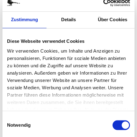
Zum
WEIHNACHTSVESPER
Anfang
der
Art.-Nr.
P0244W
Zustimmung
Details
Über Cookies
Bildergalerie
Für eine herzhafte Pause mit Leckereien aus deutschen Landen
springen
Informationen zu enthaltenen Lebensmitteln
Diese Webseite verwendet Cookies
Wir verwenden Cookies, um Inhalte und Anzeigen zu
vergriffen
personalisieren, Funktionen für soziale Medien anbieten
zu können und die Zugriffe auf unsere Website zu
DETAILS
analysieren. Außerdem geben wir Informationen zu Ihrer
Verwendung unserer Website an unsere Partner für
soziale Medien, Werbung und Analysen weiter. Unsere
Gönnen Sie Ihren Kunden zur Weihnachtszeit mal eine
Partner führen diese Informationen möglicherweise mit
herzhafte Pause mit Leckereien aus deutschen Landen:
weiteren Daten zusammen, die Sie ihnen bereitgestellt
200 g Schwarzwälder Schinken, 1 Glas Leberwurst (170 g),
4 Landjäger (125 g), dazu 45 ml Senf und 500 g
haben oder die sie im Rahmen Ihrer Nutzung der Dienste
Vollkornbrot. Verpackt im Jutesack mit schwarzer Kordel
gesammelt haben.
Einwilligungsauswahl
und weihnachtlichem Anhänger.
Notwendig
Bitte beachten: Ab Versand mind. 4 Wochen haltbar.
Lieferung zum Wunschtermin möglich (Bitte im