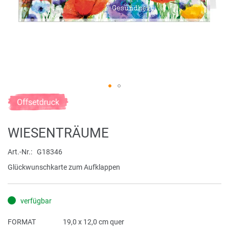
Zum
Anfang
der
WIESENTRÄUME
Bildergalerie
springen
Art.-Nr.
G18346
Glückwunschkarte zum Aufklappen
verfügbar
FORMAT
19,0 x 12,0 cm quer