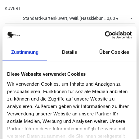
KUVERT
Standard-Kartenkuvert, Weiß (Nassklebung) +
0,00 €
BITTE WÄHLEN SIE:
Zustimmung
Details
Über Cookies
Ohne Eindruck
Diese Webseite verwendet Cookies
Menge eingeben
Wir verwenden Cookies, um Inhalte und Anzeigen zu
Die Mindestbestellmenge dieses Artikels ist 5.
personalisieren, Funktionen für soziale Medien anbieten
8,20 €
zu können und die Zugriffe auf unsere Website zu
analysieren. Außerdem geben wir Informationen zu Ihrer
Verwendung unserer Website an unsere Partner für
(
inkl. MwSt.
|
zzgl. MwSt.
)
Staffelpreise ab
0,61 €
|
soziale Medien, Werbung und Analysen weiter. Unsere
zzgl. MwSt., zzgl.
Versandkosten
Partner führen diese Informationen möglicherweise mit
weiteren Daten zusammen, die Sie ihnen bereitgestellt