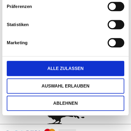
18,5 x 9 cm. Gewicht: ca. 1,4 kg.
Präferenzen
Statistiken
Marketing
ALLE ZULASSEN
AUSWAHL ERLAUBEN
nach oben
ABLEHNEN