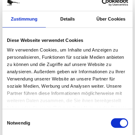
Zum
WINTERMÄRCHEN
Anfang
Zustimmung
Details
Über Cookies
der
Art.-Nr.
P0350
Bildergalerie
Weihnachtliche Vielfalt, die begeistert
springen
Informationen zu enthaltenen Lebensmitteln
Diese Webseite verwendet Cookies
Wir verwenden Cookies, um Inhalte und Anzeigen zu
personalisieren, Funktionen für soziale Medien anbieten
zurzeit nicht verfügbar
zu können und die Zugriffe auf unsere Website zu
analysieren. Außerdem geben wir Informationen zu Ihrer
DETAILS
Verwendung unserer Website an unsere Partner für
soziale Medien, Werbung und Analysen weiter. Unsere
Partner führen diese Informationen möglicherweise mit
Genießen oder verschenken Sie ein süßes Wintermärchen
im Advent oder zum Fest! Diese weihnachtliche Metalldose,
weiteren Daten zusammen, die Sie ihnen bereitgestellt
die später gut zur Aufbewahrung von Plätzchen dient,
haben oder die sie im Rahmen Ihrer Nutzung der Dienste
kommt prall gefüllt mit 2 Gläschen Honig (je 50 g), 200 g
gesammelt haben.
Einwilligungsauswahl
Edel-Stollen, 100 g gebrannten Mandeln aus dem
Notwendig
Kupferkessel, 150 g Kaffee Rondo Melange und 4 roten
Lindt Lindorkugeln Vollmilch (je 12,5 g).Maße: ca. 24,5 x