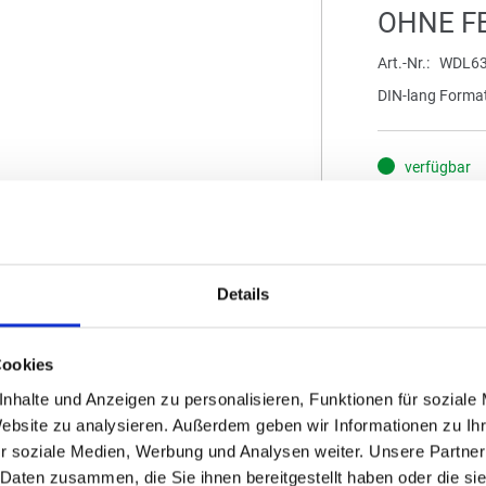
OHNE F
Art.-Nr.
WDL63
DIN-lang Format
verfügbar
FORMAT
S
Details
Mindestbestellm
0,27
Cookies
(
inkl. MwSt.
|
zz
nhalte und Anzeigen zu personalisieren, Funktionen für soziale
zzgl. MwSt., zz
Website zu analysieren. Außerdem geben wir Informationen zu I
r soziale Medien, Werbung und Analysen weiter. Unsere Partner
IN DE
 Daten zusammen, die Sie ihnen bereitgestellt haben oder die s