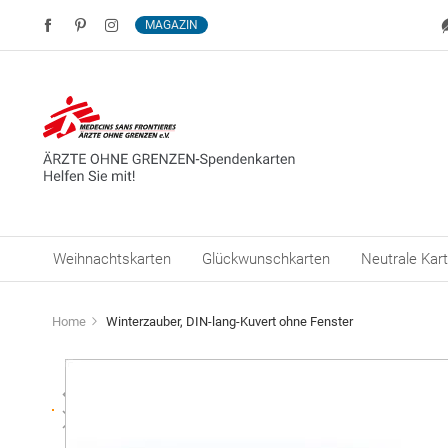
MAGAZIN
Weihnachtskarten
Glückwunschkarten
Neutrale Kar
Home
Winterzauber, DIN-lang-Kuvert ohne Fenster
Zum
Ende
der
Bildergalerie