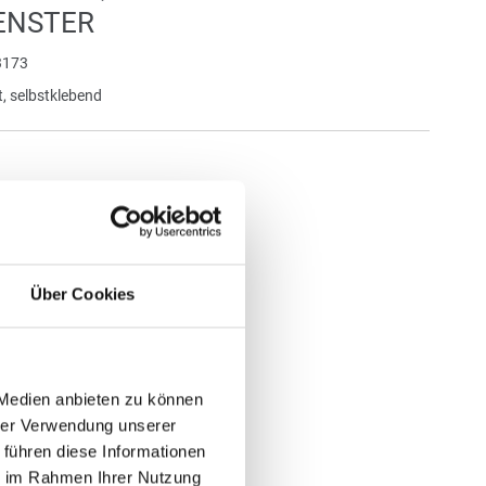
ENSTER
173
, selbstklebend
21,0 x 29,7 cm quer
tück
Über Cookies
enge 1 Stück pro Motiv
 €
gl. MwSt.
)
 Medien anbieten zu können
gl.
Versandkosten
hrer Verwendung unserer
 führen diese Informationen
N WARENKORB
ie im Rahmen Ihrer Nutzung