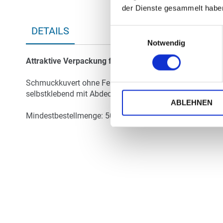
der Dienste gesammelt habe
DETAILS
Einwilligungsauswahl
Notwendig
Attraktive Verpackung für Ihren Brief
Schmuckkuvert ohne Fenster im DIN-lang-Format (22,0 x
selbstklebend mit Abdeckstreifen, grauer Flächeninnend
ABLEHNEN
Mindestbestellmenge: 50 Kuverts pro Design