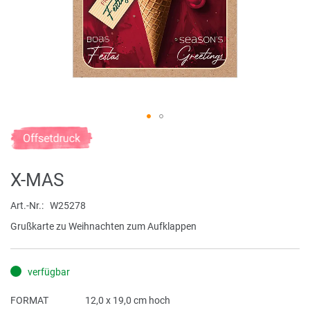
Zum
Anfang
der
X-MAS
Bildergalerie
springen
Art.-Nr.
W25278
Grußkarte zu Weihnachten zum Aufklappen
verfügbar
FORMAT
12,0 x 19,0 cm hoch