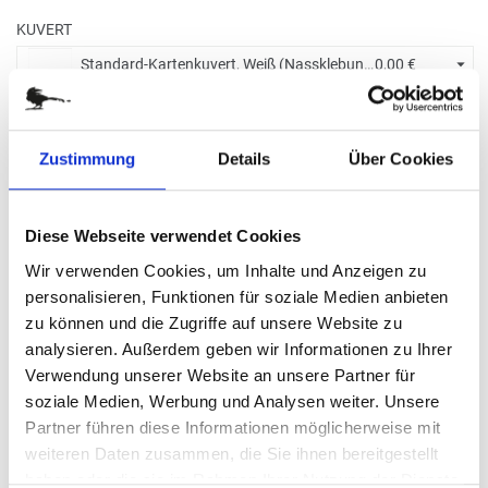
KUVERT
Standard-Kartenkuvert, Weiß (Nassklebung) +
0,00 €
BITTE WÄHLEN SIE:
Zustimmung
Details
Über Cookies
Ohne Eindruck
Diese Webseite verwendet Cookies
Wir verwenden Cookies, um Inhalte und Anzeigen zu
Menge eingeben
personalisieren, Funktionen für soziale Medien anbieten
Die Mindestbestellmenge dieses Artikels ist 5.
zu können und die Zugriffe auf unsere Website zu
8,20 €
analysieren. Außerdem geben wir Informationen zu Ihrer
Verwendung unserer Website an unsere Partner für
(
inkl. MwSt.
|
zzgl. MwSt.
)
soziale Medien, Werbung und Analysen weiter. Unsere
Staffelpreise ab
0,61 €
|
Partner führen diese Informationen möglicherweise mit
zzgl. MwSt., zzgl.
Versandkosten
weiteren Daten zusammen, die Sie ihnen bereitgestellt
haben oder die sie im Rahmen Ihrer Nutzung der Dienste