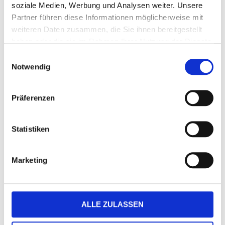
soziale Medien, Werbung und Analysen weiter. Unsere
Partner führen diese Informationen möglicherweise mit
Mit Eindruck
weiteren Daten zusammen, die Sie ihnen bereitgestellt
haben oder die sie im Rahmen Ihrer Nutzung der Dienste
Menge eingeben
gesammelt haben.
Einwilligungsauswahl
Die Mindestbestellmenge dieses Artikels ist 5.
Notwendig
12,95 €
Präferenzen
(
inkl. MwSt.
|
zzgl. MwSt.
)
Staffelpreise ab
0,75 €
|
zzgl. MwSt., zzgl.
Versandkosten
zzgl. Spendenanteil in Höhe von
0,26 €
pro Karte
Statistiken
JETZT GESTALTEN
Marketing
GESTALTUNG ÜBERNEHMEN
ALLE ZULASSEN
DETAILS