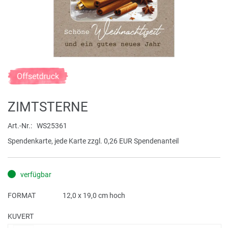
Zum
Anfang
der
ZIMTSTERNE
Bildergalerie
springen
Art.-Nr.
WS25361
Spendenkarte, jede Karte zzgl. 0,26 EUR Spendenanteil
verfügbar
FORMAT
12,0 x 19,0 cm hoch
KUVERT