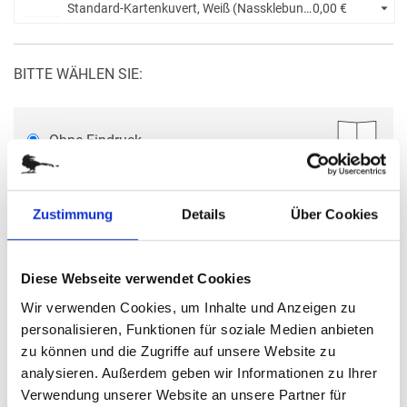
Standard-Kartenkuvert, Weiß (Nassklebung) +
0,00 €
BITTE WÄHLEN SIE:
Ohne Eindruck
Menge eingeben
Zustimmung
Details
Über Cookies
Die Mindestbestellmenge dieses Artikels ist 5.
9,50 €
Diese Webseite verwendet Cookies
(
inkl. MwSt.
|
zzgl. MwSt.
)
Staffelpreise ab
0,61 €
|
Wir verwenden Cookies, um Inhalte und Anzeigen zu
zzgl. MwSt., zzgl.
Versandkosten
personalisieren, Funktionen für soziale Medien anbieten
zzgl. Spendenanteil in Höhe von
0,26 €
pro Karte
zu können und die Zugriffe auf unsere Website zu
analysieren. Außerdem geben wir Informationen zu Ihrer
IN DEN WARENKORB
Verwendung unserer Website an unsere Partner für